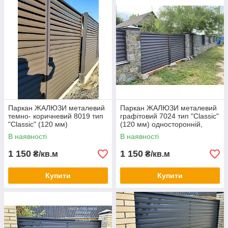
🛡️ Гарантія на метал: Ми горді своєю якістю, тому
надаємо гарантію на метал протягом 10 років. Ви можете
бути впевнені у тривалій та надійній роботі вашого
паркану.
Паркан ЖАЛЮЗИ металевий
Паркан ЖАЛЮЗИ металевий
темно- коричневий 8019 тип
графітовий 7024 тип "Classic"
"Classic" (120 мм)
(120 мм) односторонній,
односторонній, двосторонній
двосторонній покриття
В наявності
В наявності
покриття
1 150
1 150
₴/кв.м
₴/кв.м
Купити
Купити