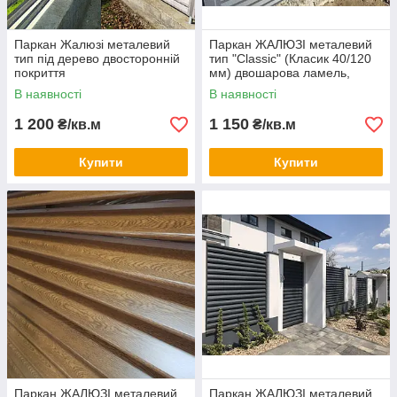
Паркан Жалюзі металевий
Паркан ЖАЛЮЗІ металевий
тип під дерево двосторонній
тип "Classic" (Класик 40/120
покриття
мм) двошарова ламель,
двостороння
В наявності
В наявності
1 200
1 150
₴/кв.м
₴/кв.м
Купити
Купити
Паркан ЖАЛЮЗІ металевий
Паркан ЖАЛЮЗІ металевий