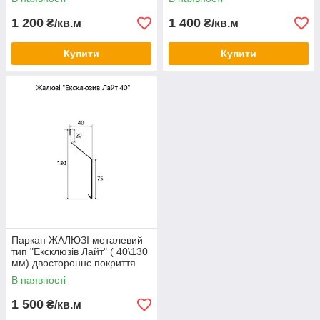
1 200
1 400
₴/кв.м
₴/кв.м
Купити
Купити
Паркан ЖАЛЮЗІ металевий
тип "Ексклюзів Лайт" ( 40\130
мм) двостороннє покриття
В наявності
1 500
₴/кв.м