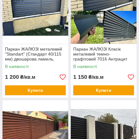
Паркан ЖАЛЮЗІ металевий
Паркан ЖАЛЮЗІ Класік
"Standart" (Стандарт 40/115
металевий темно-
мм) двошарова ламель,
графітовий 7016 Антрацит
двостороннє покриття
тип "Classic" двосторонній
В наявності
В наявності
покриття
1 200
1 150
₴/кв.м
₴/кв.м
Купити
Купити