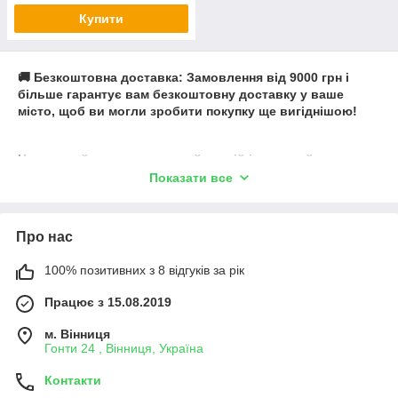
Купити
🚚 Безкоштовна доставка: Замовлення від 9000 грн і
більше гарантує вам безкоштовну доставку у ваше
місто, щоб ви могли зробити покупку ще вигіднішою!
Не втрачайте часу, замовляйте свій ідеальний
металевий паркан жалюзі вже сьогодні і надайте своєму
Показати все
подвір'ю новий рівень стильності та безпеки! 🏡✨
Про нас
100% позитивних з 8 відгуків за рік
Працює з 15.08.2019
м. Вінниця
Гонти 24 , Вінниця, Україна
Контакти