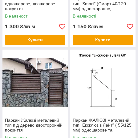
одношарове, двошарове
тип "Smart" (Смарт 40/120
покриття
мм) одностороннє,
двостороннє покриття
В наявності
В наявності
1 300
1 150
₴/кв.м
₴/кв.м
Купити
Купити
Паркан Жалюзі металевий
Паркан ЖАЛЮЗІ металевий
тип під дерево двосторонній
тип "Ексклюзів Лайт" ( 55/125
покриття
мм) одношарове та
двошарове покриття
В наявності
В наявності