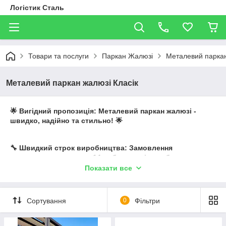
Логістик Сталь
Товари та послуги
Паркан Жалюзі
Металевий паркан
Металевий паркан жалюзі Класік
🌟 Вигідний пропозиція: Металевий паркан жалюзі -
швидко, надійно та стильно! 🌟
🔧 Швидкий строк виробництва: Замовлення
виконується протягом 14 робочих днів, щоб ви могли
швидко насолоджуватися своїм ідеальним парканом.
Показати все
🎨 Великий вибір кольорів та текстур: Вам доступні
Сортування
0
Фільтри
різноманітні кольори з обох сторін металу, а також
імітація дерева, щоб ви могли підібрати той, що
відповідає вашому стилю та архітектурі будинку.