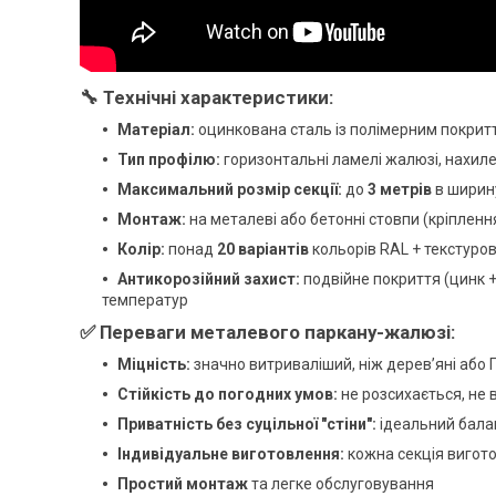
🔧
Технічні характеристики:
Матеріал:
оцинкована сталь із полімерним покрит
Тип профілю:
горизонтальні ламелі жалюзі, нахиле
Максимальний розмір секції:
до
3 метрів
в ширин
Монтаж:
на металеві або бетонні стовпи (кріпленн
Колір:
понад
20 варіантів
кольорів RAL + текстуров
Антикорозійний захист:
подвійне покриття (цинк +
температур
✅
Переваги металевого паркану-жалюзі:
Міцність:
значно витриваліший, ніж дерев’яні або 
Стійкість до погодних умов:
не розсихається, не 
Приватність без суцільної "стіни":
ідеальний балан
Індивідуальне виготовлення:
кожна секція вигото
Простий монтаж
та легке обслуговування