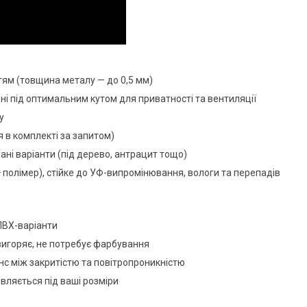
тям (товщина металу — до 0,5 мм)
ні під оптимальним кутом для приватності та вентиляції
у
я в комплекті за запитом)
ані варіанти (під дерево, антрацит тощо)
 полімер), стійке до УФ-випромінювання, вологи та перепадів
ПВХ-варіанти
вигоряє, не потребує фарбування
с між закритістю та повітропроникністю
вляється під ваші розміри