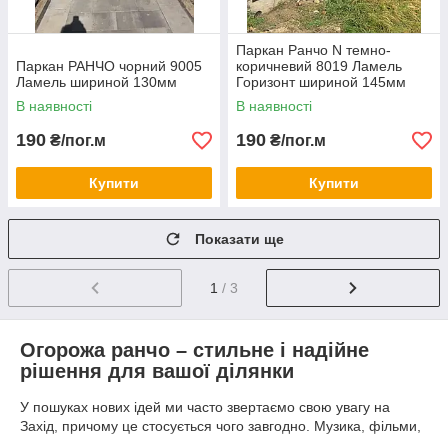
Паркан Ранчо N темно-
Паркан РАНЧО чорний 9005
коричневий 8019 Ламель
Ламель шириной 130мм
Горизонт шириной 145мм
повна зашивка
В наявності
В наявності
190
190
₴/пог.м
₴/пог.м
Купити
Купити
Показати ще
1
/ 3
Огорожа ранчо – стильне і надійне
рішення для вашої ділянки
У пошуках нових ідей ми часто звертаємо свою увагу на
Захід, причому це стосується чого завгодно. Музика, фільми,
книги, одяг, техніка – все це ми успішно «експропріювали»,