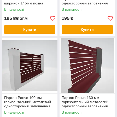
шириной 145мм повна
односторонній заповнення
зашивка
8004 таракотовий
В наявності
В наявності
195
195
₴/пог.м
₴
Купити
Купити
Паркан Ранчо 100 мм
Паркан Ранчо 130 мм
горизонтальний металевий
горизонтальний металевий
односторонній заповнення
односторонній заповнення
8017 коричневий
3005 червоний "Вишня"
В наявності
В наявності