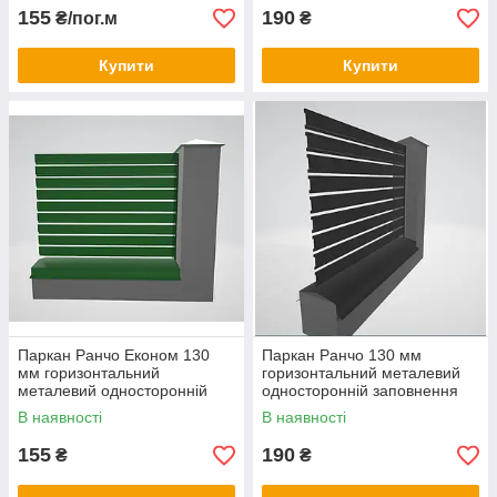
155
190
₴/пог.м
₴
Купити
Купити
Паркан Ранчо Економ 130
Паркан Ранчо 130 мм
мм горизонтальний
горизонтальний металевий
металевий односторонній
односторонній заповнення
заповнення 6005 зелений
7024 графітовий
В наявності
В наявності
155
190
₴
₴