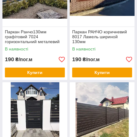
Паркан Ранчо130мм
Паркан РАНЧО коричневий
графітовий 7024
8017 Ламель шириной
горизонтальний металевий
130мм
односторонній заповнення
В наявності
В наявності
графіт
190
190
₴/пог.м
₴/пог.м
Купити
Купити