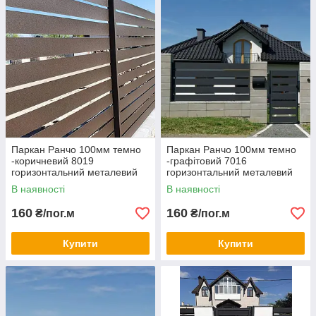
Паркан Ранчо 100мм темно
Паркан Ранчо 100мм темно
-коричневий 8019
-графітовий 7016
горизонтальний металевий
горизонтальний металевий
односторонній заповнення
односторонній заповнення
В наявності
В наявності
160
160
₴/пог.м
₴/пог.м
Купити
Купити