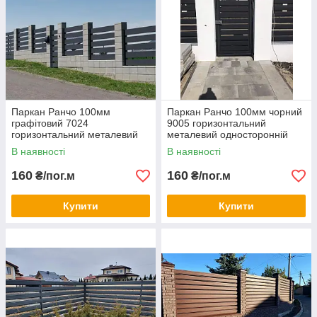
Паркан Ранчо 100мм
Паркан Ранчо 100мм чорний
графітовий 7024
9005 горизонтальний
горизонтальний металевий
металевий односторонній
односторонній заповнення
заповнення
В наявності
В наявності
графіт
160
160
₴/пог.м
₴/пог.м
Купити
Купити