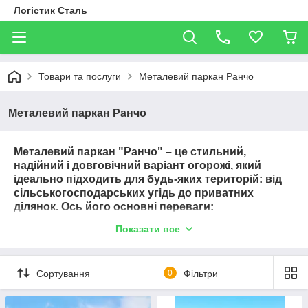
Логістик Сталь
Товари та послуги
Металевий паркан Ранчо
Металевий паркан Ранчо
Металевий паркан "Ранчо" – це стильний,
надійний і довговічний варіант огорожі, який
ідеально підходить для будь-яких територій: від
сільськогосподарських угідь до приватних
ділянок. Ось його основні переваги:
Надійність і довговічність
: металеві огорожі
Показати все
витримують різні погодні умови, не піддаються корозії
та не потребують регулярного догляду.
Естетичний вигляд
: паркани в стилі "ранчо" мають
Сортування
0
Фільтри
просту, але елегантну конструкцію, яка чудово
вписується в природний ландшафт і додає вашій