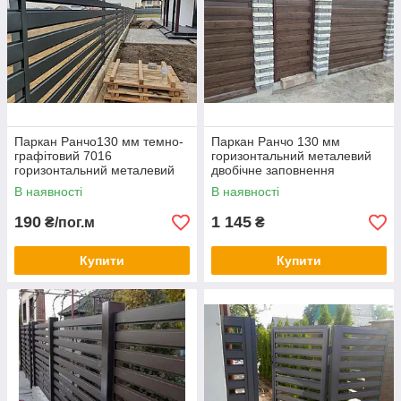
Паркан Ранчо130 мм темно-
Паркан Ранчо 130 мм
графітовий 7016
горизонтальний металевий
горизонтальний металевий
двобічне заповнення
односторонній заповнення
В наявності
В наявності
190
1 145
₴/пог.м
₴
Купити
Купити