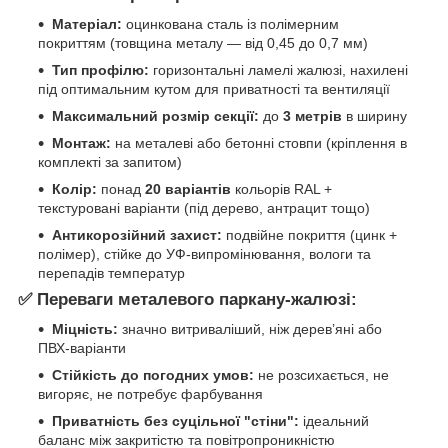
Матеріал:
оцинкована сталь із полімерним
покриттям (товщина металу — від 0,45 до 0,7 мм)
Тип профілю:
горизонтальні ламелі жалюзі, нахилені
під оптимальним кутом для приватності та вентиляції
Максимальний розмір секції:
до
3 метрів
в ширину
Монтаж:
на металеві або бетонні стовпи (кріплення в
комплекті за запитом)
Колір:
понад
20 варіантів
кольорів RAL +
текстуровані варіанти (під дерево, антрацит тощо)
Антикорозійний захист:
подвійне покриття (цинк +
полімер), стійке до УФ-випромінювання, вологи та
перепадів температур
✅
Переваги металевого паркану-жалюзі:
Міцність:
значно витриваліший, ніж дерев’яні або
ПВХ-варіанти
Стійкість до погодних умов:
не розсихається, не
вигоряє, не потребує фарбування
Приватність без суцільної "стіни":
ідеальний
баланс між закритістю та повітропроникністю