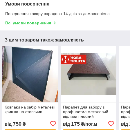
Умови повернення
Повернення товару впродовж 14 днів за домовленістю
Всі умови повернення
З цим товаром також замовляють
Ковпаки на забір металеві
Парапет для забору з
Пара
кришка на стовпчик
профнастил металевий
про
відливи плоский
відл
750
175
від
₴
від
₴/пог.м
від