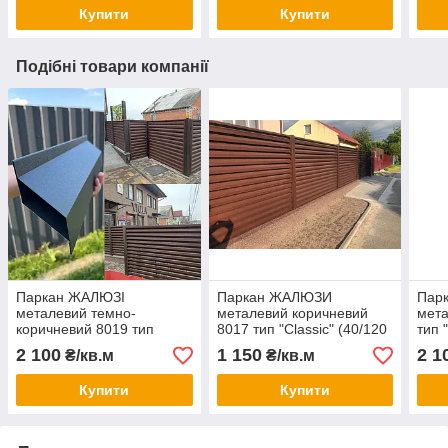
Купити
Купити
Подібні товари компанії
Паркан ЖАЛЮЗІ
Паркан ЖАЛЮЗИ
Пар
металевий темно-
металевий коричневий
мета
коричневий 8019 тип
8017 тип "Classic" (40/120
тип 
"Exclusive" (Ексклюзив
мм) односторонній,
40/1
2 100
1 150
2 1
₴/кв.м
₴/кв.м
40/120 мм)Ромб
двосторонній покриття
двос
двостороннє покриття
Купити
Купити