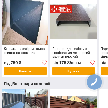
Ковпаки на забір металеві
Парапет для забору з
Пара
кришка на стовпчик
профнастил металевий
про
відливи плоский
відл
750
175
від
₴
від
₴/пог.м
від
Купити
Купити
Подібні товари компанії