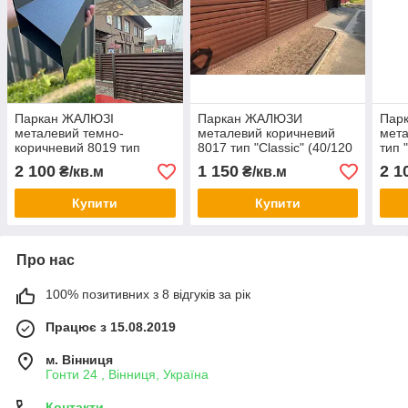
Паркан ЖАЛЮЗІ
Паркан ЖАЛЮЗИ
Пар
металевий темно-
металевий коричневий
мета
коричневий 8019 тип
8017 тип "Classic" (40/120
тип 
"Exclusive" (Ексклюзив
мм) односторонній,
40/1
2 100
1 150
2 1
₴/кв.м
₴/кв.м
40/120 мм)Ромб
двосторонній покриття
двос
двостороннє покриття
Купити
Купити
Про нас
100% позитивних з 8 відгуків за рік
Працює з 15.08.2019
м. Вінниця
Гонти 24 , Вінниця, Україна
Контакти