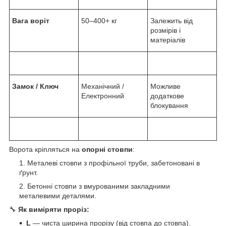
Вага воріт
50–400+ кг
Залежить від
розмірів і
матеріалів
Замок / Ключ
Механічний /
Можливе
Електронний
додаткове
блокування
Ворота кріпляться на
опорні стовпи
:
Металеві стовпи з профільної труби, забетоновані в
ґрунт.
Бетонні стовпи з вмурованими закладними
металевими деталями.
🔧
Як виміряти проріз:
L
— чиста ширина прорізу (від стовпа до стовпа).