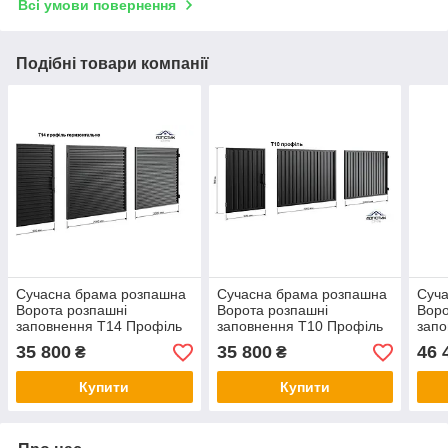
Всі умови повернення
Подібні товари компанії
Сучасна брама розпашна
Сучасна брама розпашна
Суч
Ворота розпашні
Ворота розпашні
Воро
заповнення Т14 Профіль
заповнення Т10 Профіль
запо
горизонтально Хвіртка
Хвіртка Розпашні ворота з
Хвір
35 800
35 800
46 
₴
₴
профнастилу
Купити
Купити