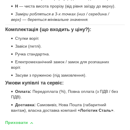
H
— чиста висота прорізу (від рівня заїзду до верху).
Заміри робляться в 3-х точках (низ / середина /
верх) — береться мінімальне значення.
Комплектація (що входить у ціну?):
Стулки воріт.
Завіси (петлі).
Ручка стандартна.
Електромеханічний замок / замок для розпашних
воріт.
Засуви з пружиною (під замовлення).
Умови купівлі та сервіс:
Оплата:
Передоплата (%), Повна оплата (з ПДВ / без
ПДВ).
Доставка:
Самовивіз, Нова Пошта (габаритний
вантаж), власна доставка компанії
«Логістик Сталь»
.
Приховати