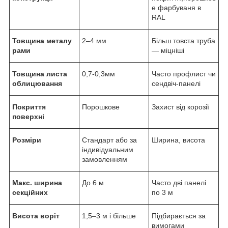
е фарбуваня в
RAL
Товщина металу
2–4 мм
Більш товста труба
рами
— міцніші
Товщина листа
0,7-0,3мм
Часто профлист чи
облицювання
сендвіч-панелі
Покриття
Порошкове
Захист від корозії
поверхні
Розміри
Стандарт або за
Ширина, висота
індивідуальним
замовленням
Макс. ширина
До 6 м
Часто дві панелі
секційних
по 3 м
Висота воріт
1,5–3 м і більше
Підбирається за
вимогами