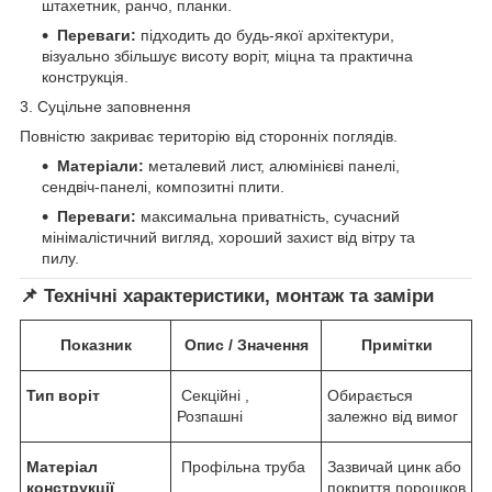
штахетник, ранчо, планки.
Переваги:
підходить до будь-якої архітектури,
візуально збільшує висоту воріт, міцна та практична
конструкція.
3. Суцільне заповнення
Повністю закриває територію від сторонніх поглядів.
Матеріали:
металевий лист, алюмінієві панелі,
сендвіч-панелі, композитні плити.
Переваги:
максимальна приватність, сучасний
мінімалістичний вигляд, хороший захист від вітру та
пилу.
📌 Технічні характеристики, монтаж та заміри
Показник
Опис / Значення
Примітки
Тип воріт
Секційні ,
Обирається
Розпашні
залежно від вимог
Матеріал
Профільна труба
Зазвичай цинк або
конструкції
покриття,порошков