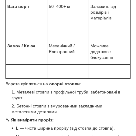
Вага воріт
50–400+ кг
Залежить від
розмірів і
матеріалів
Замок / Ключ
Механічний /
Можливе
Електронний
додаткове
блокування
Ворота кріпляться на
опорні стовпи
:
Металеві стовпи з профільної труби, забетоновані в
ґрунт.
Бетонні стовпи з вмурованими закладними
металевими деталями.
🔧
Як виміряти проріз:
L
— чиста ширина прорізу (від стовпа до стовпа).