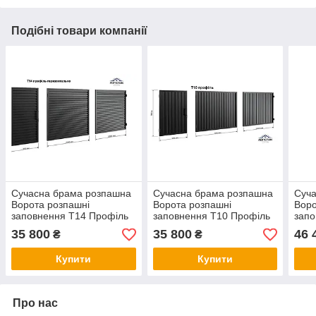
Подібні товари компанії
Сучасна брама розпашна
Сучасна брама розпашна
Суч
Ворота розпашні
Ворота розпашні
Воро
заповнення Т14 Профіль
заповнення Т10 Профіль
запо
горизонтально Хвіртка
Хвіртка Розпашні ворота з
Хвір
35 800
35 800
46 
₴
₴
профнастилу
Купити
Купити
Про нас