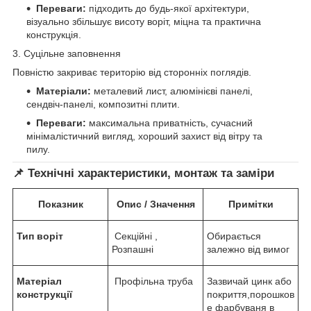
Переваги:
підходить до будь-якої архітектури,
візуально збільшує висоту воріт, міцна та практична
конструкція.
3. Суцільне заповнення
Повністю закриває територію від сторонніх поглядів.
Матеріали:
металевий лист, алюмінієві панелі,
сендвіч-панелі, композитні плити.
Переваги:
максимальна приватність, сучасний
мінімалістичний вигляд, хороший захист від вітру та
пилу.
📌 Технічні характеристики, монтаж та заміри
Показник
Опис / Значення
Примітки
Тип воріт
Секційні ,
Обирається
Розпашні
залежно від вимог
Матеріал
Профільна труба
Зазвичай цинк або
конструкції
покриття,порошков
е фарбуваня в