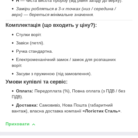
H
— чиста висота прорізу (від рівня заїзду до верху).
Заміри робляться в 3-х точках (низ / середина /
верх) — береться мінімальне значення.
Комплектація (що входить у ціну?):
Стулки воріт.
Завіси (петлі).
Ручка стандартна.
Електромеханічний замок / замок для розпашних
воріт.
Засуви з пружиною (під замовлення).
Умови купівлі та сервіс:
Оплата:
Передоплата (%), Повна оплата (з ПДВ / без
ПДВ).
Доставка:
Самовивіз, Нова Пошта (габаритний
вантаж), власна доставка компанії
«Логістик Сталь»
.
Приховати