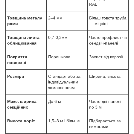
RAL
Товщина металу
2–4 мм
Більш товста труба
рами
— міцніші
Товщина листа
0,7-0,3мм
Часто профлист чи
облицювання
сендвіч-панелі
Покриття
Порошкове
Захист від корозії
поверхні
Розміри
Стандарт або за
Ширина, висота
індивідуальним
замовленням
Макс. ширина
До 6 м
Часто дві панелі
секційних
по 3 м
Висота воріт
1,5–3 м і більше
Підбирається за
вимогами