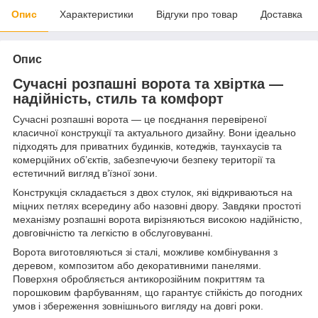
Опис
Характеристики
Відгуки про товар
Доставка
Опис
Сучасні розпашні ворота та хвіртка —
надійність, стиль та комфорт
Сучасні розпашні ворота — це поєднання перевіреної
класичної конструкції та актуального дизайну. Вони ідеально
підходять для приватних будинків, котеджів, таунхаусів та
комерційних об’єктів, забезпечуючи безпеку території та
естетичний вигляд в’їзної зони.
Конструкція складається з двох стулок, які відкриваються на
міцних петлях всередину або назовні двору. Завдяки простоті
механізму розпашні ворота вирізняються високою надійністю,
довговічністю та легкістю в обслуговуванні.
Ворота виготовляються зі сталі, можливе комбінування з
деревом, композитом або декоративними панелями.
Поверхня обробляється антикорозійним покриттям та
порошковим фарбуванням, що гарантує стійкість до погодних
умов і збереження зовнішнього вигляду на довгі роки.