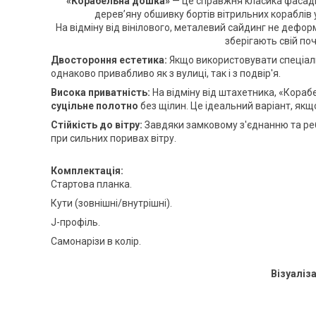
«Корабельна дошка»
— це справжня класика фасадн
дерев’яну обшивку бортів вітрильних кораблів
На відміну від вінілового, металевий сайдинг не деформ
зберігають свій поч
Двостороння естетика:
Якщо використовувати спеціал
однаково привабливо як з вулиці, так і з подвір'я.
Висока приватність:
На відміну від штахетника, «Кора
суцільне полотно
без щілин. Це ідеальний варіант, якщ
Стійкість до вітру:
Завдяки замковому з'єднанню та реб
при сильних поривах вітру.
Комплектація:
Стартова планка.
Кути (зовнішні/внутрішні).
J-профіль.
Самонарізи в колір.
Візуаліза