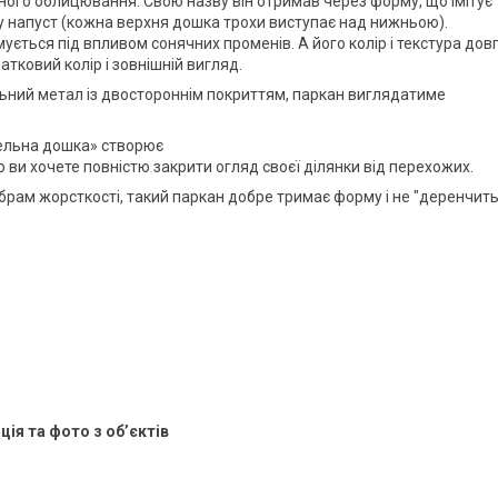
ого облицювання. Свою назву він отримав через форму, що імітує
 у напуст (кожна верхня дошка трохи виступає над нижньою).
ується під впливом сонячних променів. А його колір і текстура дов
атковий колір і зовнішній вигляд.
ьний метал із двостороннім покриттям, паркан виглядатиме
бельна дошка» створює
о ви хочете повністю закрити огляд своєї ділянки від перехожих.
рам жорсткості, такий паркан добре тримає форму і не "деренчить
ція та фото з об’єктів