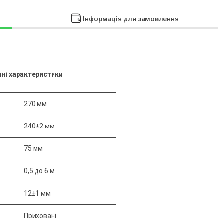
Інформація для замовлення
чні характеристики
270 мм
240±2 мм
75 мм
0,5 до 6 м
12±1 мм
Приховані