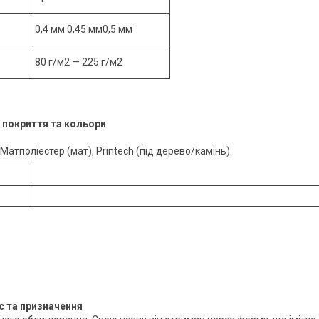
0,4 мм 0,45 мм0,5 мм
80 г/м2 — 225 г/м2
 покриття та кольори
 Матполіестер (мат), Printech (під дерево/камінь).
с та призначення