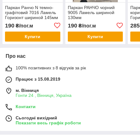
Паркан Ранчо N темно-
Паркан РАНЧО чорний
Парк
графітовий 7016 Ламель
9005 Ламель шириной
кори
Горизонт шириной 145мм
130мм
Гор
повна зашивка
повн
190
190
285
₴/пог.м
₴/пог.м
Купити
Купити
Про нас
100% позитивних з 8 відгуків за рік
Працює з 15.08.2019
м. Вінниця
Гонти 24 , Вінниця, Україна
Контакти
Сьогодні вихідний
Показати весь графік роботи