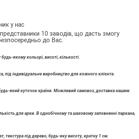
ик у нас
 представники 10 заводів, що дасть змогу
безпосередньо до Вас.
будь-якому кольорі, висоті, кількості.
а, під індивідуальне виробництво для кожного клієнта.
у будь-який куточок країни. Можливий самовоз, доставка нашим
ількість для арки. В однобічному та шаховому заповненні паркана,
т, текстура під дерево, будь-яку висоту, кратну 1 см.