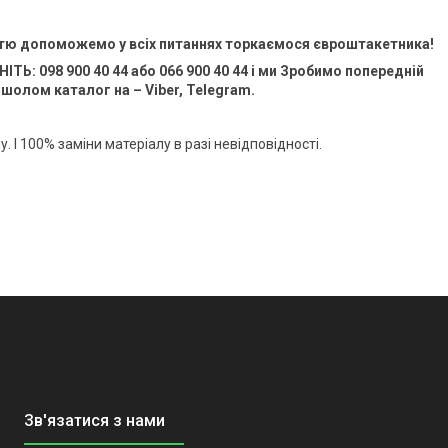
стю допоможемо у всіх питаннях торкаємося євроштакетника!
ТЬ: 098 900 40 44 або 066 900 40 44 і ми Зробимо попередній
ишолом каталог на – Viber, Telegram.
. І 100% заміни матеріалу в разі невідповідності.