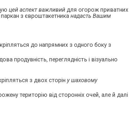
стую
цей аспект важливий
для огорож приватних
о паркан з євроштакетника
надасть Вашим
ріпляться до напрямних з одного боку з
ова продувність, переглядність і візуально
ріпляться з двох сторін
у шаховому
рожену територію від сторонніх очей, але й далі