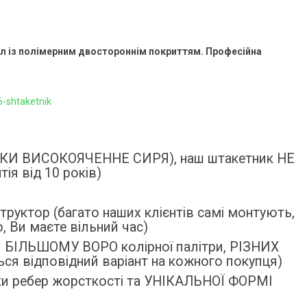
ал із полімерним двостороннім покриттям. Професійна
6-shtaketnik
ЛЬКИ ВИСОКОЯЧЕННЕ СИРЯ), наш штакетник НЕ
я від 10 років)
руктор (багато наших клієнтів самі монтують,
, Ви маєте вільний час)
ки БІЛЬШОМУ ВОРО колірної палітри, РІЗНИХ
ся відповідний варіант на кожного покупця)
ки ребер жорсткості та УНІКАЛЬНОЇ ФОРМІ