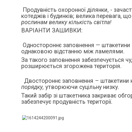
Продувність охоронної ділянки, - зача
котеджів і будинків; велика перевага, щ
рослинам велику кількість світла!
ВАРІАНТИ ЗАШИВКИ:
Одностороннє заповнення — штакетини к
однаковою відстанню між ламелями.
За такого заповнення забезпечується чуд
розширюється згорожена територія.
Двостороннє заповнення – штакетини к
порядку,
утворюючи суцільну низку.
Такий забір зі штакетника закриває обго
забезпечує продувність території.