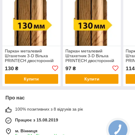
Паркан металевий
Паркан металевий
Парк
Штахетник 3-D Вільха
Штахетник 3-D Вільха
Штах
PRINTECH двосторонній
PRINTECH двосторонній
PRI
металевий висота 1,8м
металевий висота 1,2м
мета
130
97
114
₴
₴
130 євроштахетник під
130 євроштахетник під
130 
дерево
дерево
дер
Купити
Купити
Про нас
100% позитивних з 8 відгуків за рік
Працює з 15.08.2019
м. Вінниця