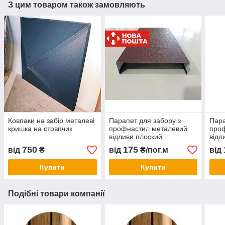
З цим товаром також замовляють
Ковпаки на забір металеві
Парапет для забору з
Пара
кришка на стовпчик
профнастил металевий
про
відливи плоский
відл
750
175
від
₴
від
₴/пог.м
від
Купити
Купити
Подібні товари компанії