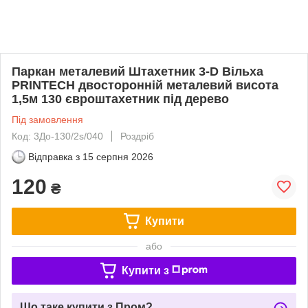
Паркан металевий Штахетник 3-D Вільха
PRINTECH двосторонній металевий висота
1,5м 130 євроштахетник під дерево
Під замовлення
Код: 3До-130/2s/040
Роздріб
Відправка з
15 серпня 2026
120
₴
Купити
або
Купити з
Що таке купити з Пром?