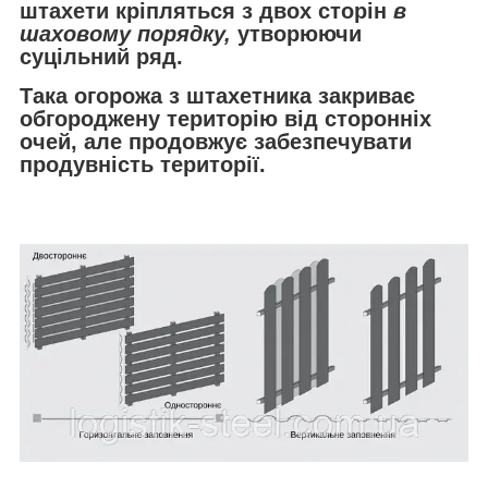
штахети кріпляться з двох сторін
в
шаховому порядку,
утворюючи
суцільний ряд.
Така огорожа з штахетника закриває
обгороджену територію від сторонніх
очей, але продовжує забезпечувати
продувність території.