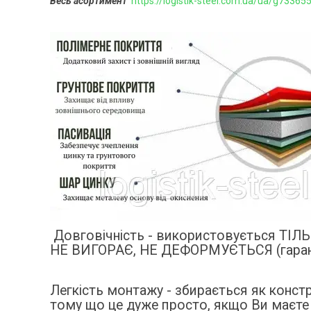
Весь асортимент
https://logistik-steel.com.ua/ua/g73365
Довговічність - використовується Т
НЕ ВИГОРАЄ, НЕ ДЕФОРМУЄТЬСЯ (гарант
Легкість монтажу - збирається як конст
тому що це дуже просто, якщо Ви маєте 