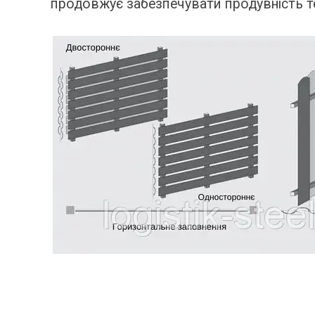
продовжує забезпечувати продувність те