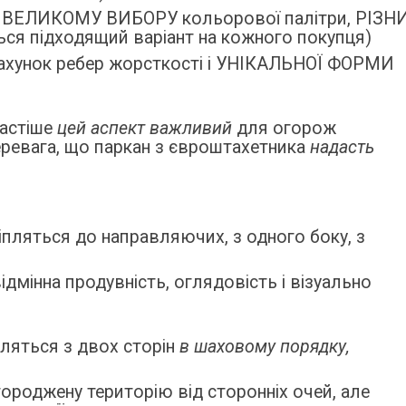
ки ВЕЛИКОМУ ВИБОРУ кольорової палітри, РІЗН
ся підходящий варіант на кожного покупця)
 рахунок ребер жорсткості і УНІКАЛЬНОЇ ФОРМИ
частіше
цей аспект важливий
для огорож
перевага, що паркан з євроштахетника
надасть
пляться до направляючих, з одного боку, з
дмінна продувність, оглядовість і візуально
ляться з двох сторін
в шаховому порядку,
ороджену територію від сторонніх очей, але