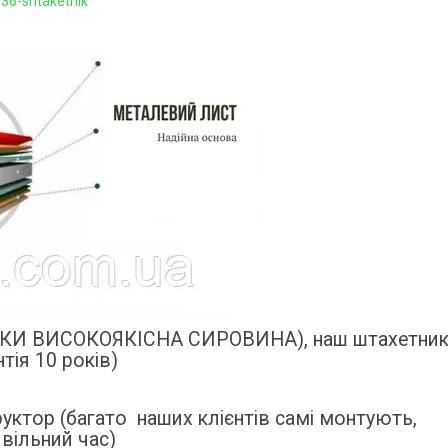
536-shtaketnik
ІЛЬКИ ВИСОКОЯКІСНА СИРОВИНА), наш штахетни
ія 10 років)
руктор (багато наших клієнтів самі монтують,
вільний час)