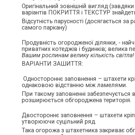
Оригінальний зовнішній вигляд (завдя
варіантів ПОКРИТТЯ і ТЕКСТУР знайдеть
Відсутність парусності (досягається за
самого паркану)
Продувність огородженої ділянки, - най
приватних котеджів і будинків; велика 
Вашим рослинам велику кількість світла!
ВАРІАНТИ ЗАШИТТЯ:
Одностороннє заповнення – штахети крі
однаковою відстанню між ламелями.
При такому заповненні забезпечується ві
розширюється обгороджена територія.
Двостороннє заповнення – штахети кріп
утворюючи суцільний ряд.
Така огорожа з штахетника закриває обг