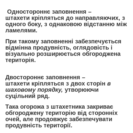
Одностороннє заповнення –
штахети кріпляться до направляючих, з
одного боку, з однаковою відстанню між
ламелями.
При такому заповненні забезпечується
відмінна продувність, оглядовість і
візуально розширюється обгороджена
територія.
Двостороннє заповнення –
штахети кріпляться з двох сторін
в
шаховому порядку,
утворюючи
суцільний ряд.
Така огорожа з штахетника закриває
обгороджену територію від сторонніх
очей, але продовжує забезпечувати
продувність території.