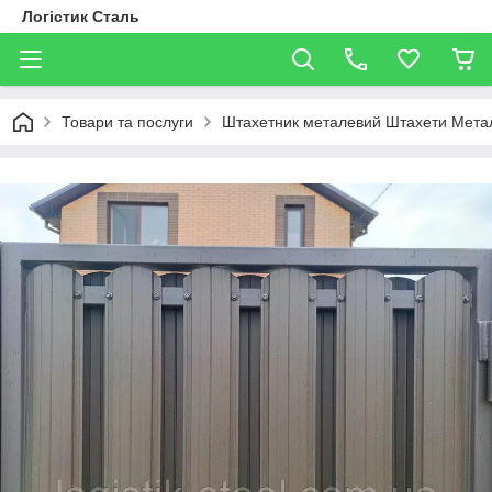
Логістик Сталь
Товари та послуги
Штахетник металевий Штахети Метал