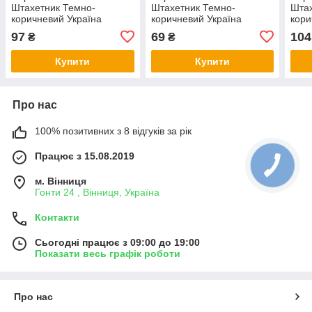
Штахетник Темно-
Штахетник Темно-
Штах
коричневий Україна
коричневий Україна
кори
двосторонній висота 1,5м
двосторонній висота 1,2м
двос
97
69
104
₴
₴
рал 8019 мат 0,45 мм
рал 8019 мат 0,45 мм
рал 
Купити
Купити
Про нас
100% позитивних з 8 відгуків за рік
Працює з 15.08.2019
м. Вінниця
Гонти 24 , Вінниця, Україна
Контакти
Сьогодні працює з 09:00 до 19:00
Показати весь графік роботи
Про нас