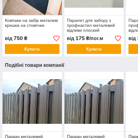
Ковпаки на забір металеві
Парапет для забору з
Пара
кришка на стовпчик
профнастил металевий
про
відливи плоский
відл
750
175
від
₴
від
₴/пог.м
від
Купити
Купити
Подібні товари компанії
Паркан металевий
Паркан металевий
Парк