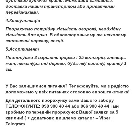
будь-який куточок країни. Можливий самовивіз,
доставка нашим транспортом або приватними
перевізниками.
4.Консультація
Прорахуємо потрібну кількість огорожі, необхідну
кількість для арки. В односторонньому та шаховому
заповненні паркану, секції.
5.Асортимент
Пропонуємо 3 варіанти форми і 25 кольорів, глянець,
мат, текстура під дерево, будь-яку висоту, кратну 1
см.
У Вас залишилися питання? Телефонуйте, ми з радістю
допоможемо у всіх питаннях стосовно евроштакетника!
Для детального прорахунку саме Вашого забору
ТЕЛЕФОНУЙТЕ: 098 900 40 44 або 066 900 40 44 і ми
зробимо попередній прорахунок Вашої заявки за 5
хвилин! ( + додатково вишлемо каталог – Viber ,
Telegram.