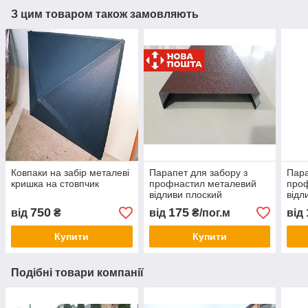
З цим товаром також замовляють
Ковпаки на забір металеві
Парапет для забору з
Пара
кришка на стовпчик
профнастил металевий
про
відливи плоский
відл
750
175
від
₴
від
₴/пог.м
від
Купити
Купити
Подібні товари компанії