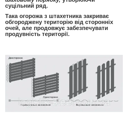
суцільний ряд.
Така огорожа з штахетника закриває
обгороджену територію від сторонніх
очей, але продовжує забезпечувати
продувність території.