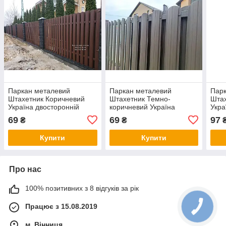
Паркан металевий
Паркан металевий
Парк
Штахетник Коричневий
Штахетник Темно-
Шта
Україна двосторонній
коричневий Україна
Укра
висота 1,2м рал 8017 мат
двосторонній висота 1,2м
висо
69
69
97
₴
₴
0,45 мм
рал 8019 мат 0,45 мм
0,5 
Купити
Купити
Про нас
100% позитивних з 8 відгуків за рік
Працює з 15.08.2019
м. Вінниця