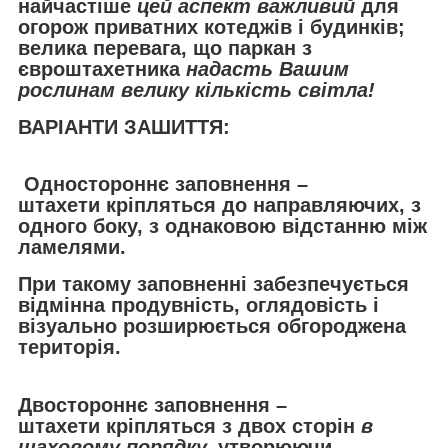
найчастіше
цей аспект важливий
для
огорож приватних котеджів і будинків;
велика перевага, що паркан з
євроштахетника
надасть Вашим
рослинам велику кількість світла!
ВАРІАНТИ ЗАШИТТЯ:
Одностороннє заповнення –
штахети кріпляться до направляючих, з
одного боку, з однаковою відстанню між
ламелями.
При такому заповненні забезпечується
відмінна продувність, оглядовість і
візуально розширюється обгороджена
територія.
Двостороннє заповнення –
штахети кріпляться з двох сторін
в
шаховому порядку,
утворюючи