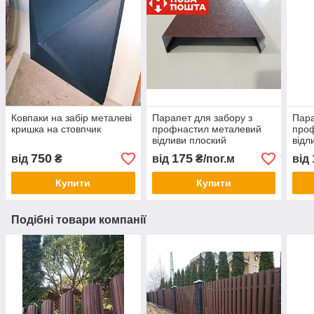
Ковпаки на забір металеві
Парапет для забору з
Пара
кришка на стовпчик
профнастил металевий
про
відливи плоский
відл
750
175
від
₴
від
₴/пог.м
від
Купити
Купити
Подібні товари компанії