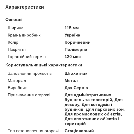
Характеристики
Основні
Ширина
115 мм
Країна виробник
Україна
Колір
Коричневий
Покриття
Полімерне
Гарантійний термін
120 мес
Користувальницькі характеристики
Заповнення прольотів
Штахетник
Матеріал
Метал
Виробник
Дах Сервіс
Призначення огорожі
Для адміністративних
будівель та територій, Для
декору, Для котеджів і
будинків, Для паркових зон,
Для промислових об'єктів,
Для спортивних об'єктів і
територій
Тип встановлення огорожі
Стаціонарний