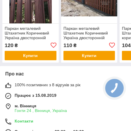
Паркан металевий
Паркан металевий
Парк
Штахетник Коричневий
Штахетник Коричневий
Штах
Україна двосторонній
Україна двосторонній
кори
висота 1,8м рал 8017 мат
висота 2м рал 8017 мат
двос
120
110
104
₴
₴
0,5 мм
0,45 мм
рал 
Купити
Купити
Про нас
100% позитивних з 8 відгуків за рік
Працює з 15.08.2019
м. Вінниця
Гонти 24 , Вінниця, Україна
Контакти