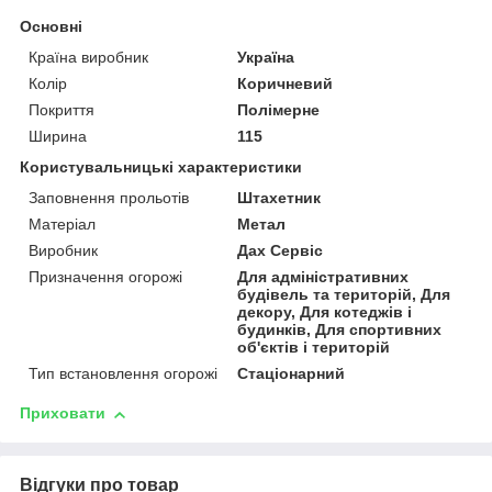
Основні
Країна виробник
Україна
Колір
Коричневий
Покриття
Полімерне
Ширина
115
Користувальницькі характеристики
Заповнення прольотів
Штахетник
Матеріал
Метал
Виробник
Дах Сервіс
Призначення огорожі
Для адміністративних
будівель та територій, Для
декору, Для котеджів і
будинків, Для спортивних
об'єктів і територій
Тип встановлення огорожі
Стаціонарний
Приховати
Відгуки про товар