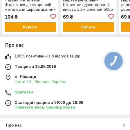
Штахетник двосторонній
Штахетник двосторонній
дере
металевий Евроштакетник
висота 1,2м зелений 6005
дере
висота 1,8м метра
0,43 мм Евроштахетник
висо
104
69
69
₴
₴
(евр
Купити
Купити
Про нас
100% позитивних з 8 відгуків за рік
Працює з 15.08.2019
м. Вінниця
Гонти 24 , Вінниця, Україна
Контакти
Сьогодні працює з 09:00 до 19:00
Показати весь графік роботи
Про нас