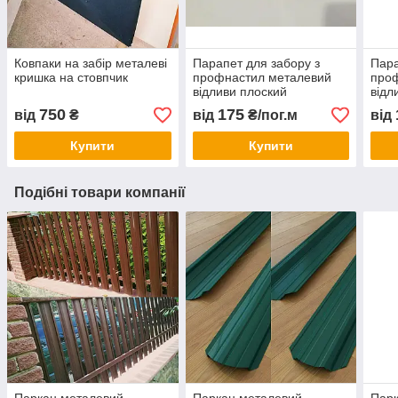
Ковпаки на забір металеві
Парапет для забору з
Пара
кришка на стовпчик
профнастил металевий
про
відливи плоский
відл
750
175
від
₴
від
₴/пог.м
від
Купити
Купити
Подібні товари компанії
Паркан металевий
Паркан металевий
Парк