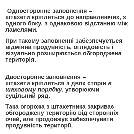
Одностороннє заповнення –
штахети кріпляться до направляючих, з
одного боку, з однаковою відстанню між
ламелями.
При такому заповненні забезпечується
відмінна продувність, оглядовість і
візуально розширюється обгороджена
територія.
Двостороннє заповнення –
штахети кріпляться з двох сторін
в
шаховому порядку,
утворюючи
суцільний ряд.
Така огорожа з штахетника закриває
обгороджену територію від сторонніх
очей, але продовжує забезпечувати
продувність території.