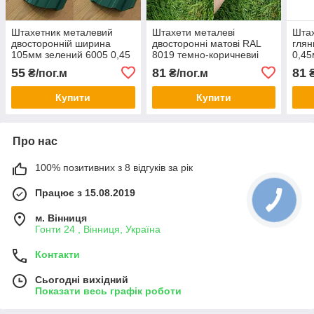
Штахетник металевий
Штахети металеві
Штах
двосторонній ширина
двосторонні матові RAL
глян
105мм зелений 6005 0,45
8019 темно-коричневиі
0,45
мм Евроштахетник
130мм 0,45мм
130 
55
81
81
₴/пог.м
₴/пог.м
штахети
Евроштахетник штахетник
Евро
Купити
Купити
Про нас
100% позитивних з 8 відгуків за рік
Працює з 15.08.2019
м. Вінниця
Гонти 24 , Вінниця, Україна
Контакти
Сьогодні вихідний
Показати весь графік роботи