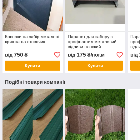
Ковпаки на забір металеві
Парапет для забору з
Пара
кришка на стовпчик
профнастил металевий
про
відливи плоский
відл
750
175
від
₴
від
₴/пог.м
від
Купити
Купити
Подібні товари компанії