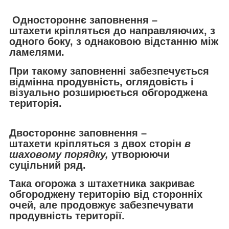
Одностороннє заповнення –
штахети кріпляться до направляючих, з
одного боку, з однаковою відстанню між
ламелями.
При такому заповненні забезпечується
відмінна продувність, оглядовість і
візуально розширюється обгороджена
територія.
Двостороннє заповнення –
штахети кріпляться з двох сторін
в
шаховому порядку,
утворюючи
суцільний ряд.
Така огорожа з штахетника закриває
обгороджену територію від сторонніх
очей, але продовжує забезпечувати
продувність території.