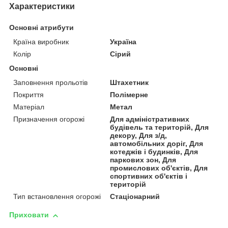
Характеристики
Основні атрибути
Країна виробник
Україна
Колір
Сірий
Основні
Заповнення прольотів
Штахетник
Покриття
Полімерне
Матеріал
Метал
Призначення огорожі
Для адміністративних
будівель та територій, Для
декору, Для з/д,
автомобільних доріг, Для
котеджів і будинків, Для
паркових зон, Для
промислових об'єктів, Для
спортивних об'єктів і
територій
Тип встановлення огорожі
Стаціонарний
Приховати