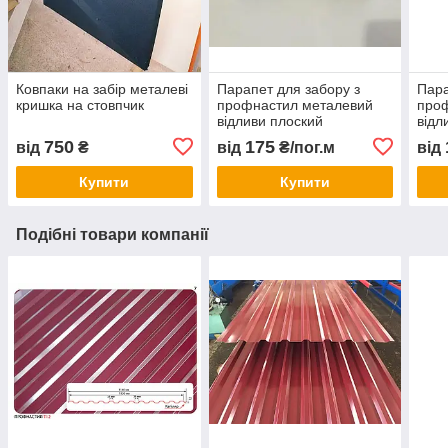
Ковпаки на забір металеві
Парапет для забору з
Пара
кришка на стовпчик
профнастил металевий
про
відливи плоский
відл
750
175
від
₴
від
₴/пог.м
від
Купити
Купити
Подібні товари компанії