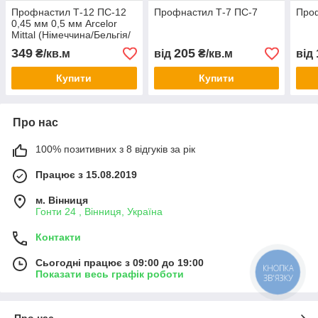
Профнастил Т-12 ПС-12
Профнастил Т-7 ПС-7
Проф
0,45 мм 0,5 мм Arcelor
Mittal (Німеччина/Бельгія/
Польща)
349
205
₴/кв.м
від
₴/кв.м
від
Купити
Купити
Про нас
100% позитивних з 8 відгуків за рік
Працює з 15.08.2019
м. Вінниця
Гонти 24 , Вінниця, Україна
Контакти
Сьогодні працює з 09:00 до 19:00
КНОПКА
Показати весь графік роботи
ЗВ'ЯЗКУ