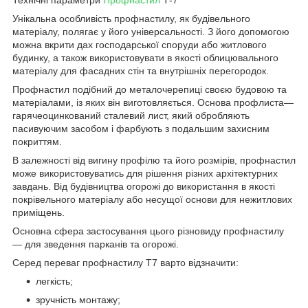
Унікальна особливість профнастилу, як будівельного
матеріалу, полягає у його універсальності. З його допомогою
можна вкрити дах господарської споруди або житлового
будинку, а також використовувати в якості облицювального
матеріалу для фасадних стін та внутрішніх перегородок.
Профнастил подібний до металочерепиці своєю будовою та
матеріалами, із яких він виготовляється. Основа профлиста—
гарячеоцинкований сталевий лист, який обробляють
пасивуючим засобом і фарбують з подальшим захисним
покриттям.
В залежності від вигину профілю та його розмірів, профнастил
може використовуватись для рішення різних архітектурних
завдань. Від будівництва огорожі до використання в якості
покрівельного матеріалу або несущої основи для нежитлових
приміщень.
Основна сфера застосування цього різновиду профнастилу
— для зведення парканів та огорожі.
Серед переваг профнастилу Т7 варто відзначити:
легкість;
зручність монтажу;