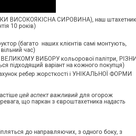
ІЛЬКИ ВИСОКОЯКІСНА СИРОВИНА), наш штахетни
ія 10 років)
руктор (багато наших клієнтів самі монтують,
вільний час)
ки ВЕЛИКОМУ ВИБОРУ кольорової палітри, РІЗН
ся підходящий варіант на кожного покупця)
 рахунок ребер жорсткості і УНІКАЛЬНОЇ ФОРМИ
частіше
цей аспект важливий
для огорож
перевага, що паркан з євроштахетника
надасть
пляться до направляючих, з одного боку, з