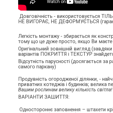
Довговічність - використовується Т
НЕ ВИГОРАЄ, НЕ ДЕФОРМУЄТЬСЯ (гарант
Легкість монтажу - збирається як конст
тому що це дуже просто, якщо Ви маєте 
Оригінальний зовнішній вигляд (завдя
варіантів ПОКРИТТЯ і ТЕКСТУР знайдеть
Відсутність парусності (досягається за
самого паркану)
Продувність огородженої ділянки, - най
приватних котеджів і будинків; велика 
Вашим рослинам велику кількість світла!
ВАРІАНТИ ЗАШИТТЯ:
Одностороннє заповнення – штахети крі