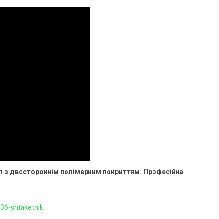
ал з двостороннім полімерним покриттям. Професійна
536-shtaketnik