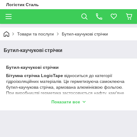
Логістик Сталь
Товари та послуги
Бутил-каучукові стрічки
Бутил-каучукові стрічки
Бутил-каучукові стрічки
Бітумна стрічка LogicTape
відноситься до категорії
гідроізоляційних матеріалів. Це герметизуюча самоклеюча
бутил-каучукова стрічка, армована алюмінієвою фольгою.
При виробництві герметика застосовується нафту, кам'яне
вугілля, сланець. Основу матеріалу складає самоклеючий
Показати все
бітумний шар, що включає полімерні сполуки та каучук. З
одного боку він покритий захисною плівкою, яка утворена
якоюсь речовиною. З іншого боку є наклеивающийся
захисний шар, який при експлуатації стрічки знімається.
Високоефективна при ремонті протікання в покрівлі,
примикань і стиках елементів покрівлі.