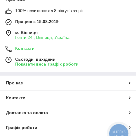
металлом, деревом;
100% позитивних з 8 відгуків за рік
Устойчивость к воздействию УФ-излучения и
неблагоприятных погодных условий;
Працює з 15.08.2019
Простота в применении, допускает дальнейшее
м. Вінниця
окрашивание;
Гонти 24 , Вінниця, Україна
Обеспечивает оперативную герметизацию;
Контакти
Долговечный материал.
Детальніше: https://mk-centr.com.ua/g33162285-butil-
Сьогодні вихідний
kauchukovye-lenty
Показати весь графік роботи
Про нас
Контакти
Доставка та оплата
Графік роботи
КНОПКА