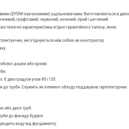
мовими (EPDM-каучуковими) ущільнювачами. Виготовляються в двох
ичневий, графітовий, червоний, зелений, сірий і цегляний.
 всі технічні характеристики згідно гарантійного талону, якою
плектуючих, які з'єднуються між собою як конструктор:
аху.
обової дошки або крокві.
уби.
х. Є два градуси улов 90 і 135.
ки до труби. Служить як елемент обходу поддашков і архітектурних
ою або двох труб.
уби до фасаду будівлі.
ідводить воду від фундаменту.