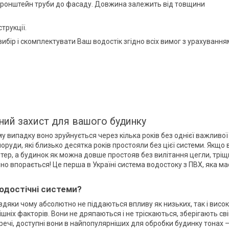
кронштейн труби до фасаду. Довжина залежить від товщини
трукції.
ір і скомплектувати Ваш водостік згідно всіх вимог з урахування
йний захист для вашого будинку
у випадку воно зруйнується через кілька років без однієї важливої
оруди, які близько десятка років простояли без цієї системи. Якщо 
вітер, а будинок як можна довше простояв без вилітання цегли, трі
но впорається! Це перша в Україні система водостоку з ПВХ, яка ма
водостічні системи?
дяки чому абсолютно не піддаються впливу як низьких, так і висо
ішніх факторів. Вони не дряпаються і не тріскаються, зберігають св
 речі, доступні вони в найпопулярніших для обробки будинку тонах 