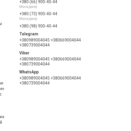
+380 (66) 900-40-44
Менеджер
+380 (73) 900-40-44
Менеджер
м
+380 (98) 900-40-44
+380989004045 +380669004044
+380739004044
+380989004045 +380669004044
+380739004044
+380989004045 +380669004044
+380739004044
ви
щин
є
ких
ій
–