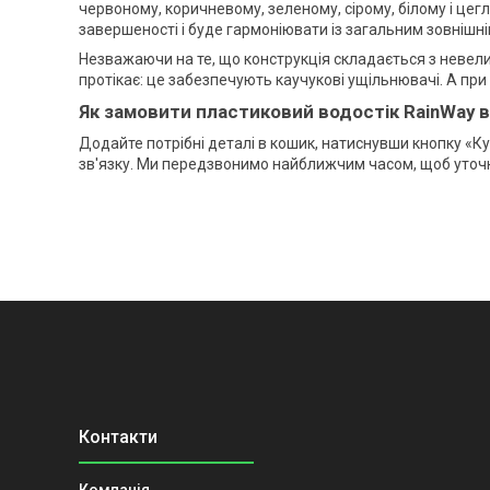
червоному, коричневому, зеленому, сірому, білому і цег
завершеності і буде гармоніювати із загальним зовнішн
Незважаючи на те, що конструкція складається з невелик
протікає: це забезпечують каучукові ущільнювачі. А пр
Як замовити пластиковий водостік RainWay в
Додайте потрібні деталі в кошик, натиснувши кнопку «Ку
зв'язку. Ми передзвонимо найближчим часом, щоб уточни