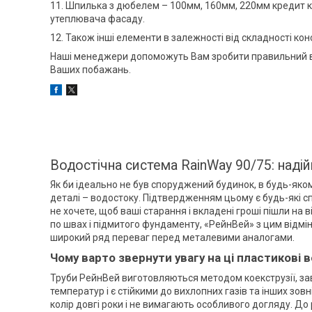
11. Шпилька з дюбелем – 100мм, 160мм, 220мм кредит 
утеплювача фасаду.
12. Також інші елементи в залежності від складності конс
Наші менеджери допоможуть Вам зробити правильний виб
Ваших побажань.
Водостічна система RainWay 90/75: наді
Як би ідеально не був споруджений будинок, в будь-яком
деталі – водостоку. Підтвердженням цьому є будь-які сп
не хочете, щоб ваші старання і вкладені гроші пішли на 
по швах і підмитого фундаменту, «РейнВей» з цим відмін
широкий ряд переваг перед металевими аналогами.
Чому варто звернути увагу на ці пластикові 
Труби РейнВей виготовляються методом коекструзії, зав
температур і є стійкими до вихлопних газів та інших зовн
колір довгі роки і не вимагають особливого догляду. До