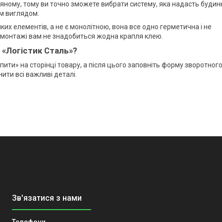
ляному, тому ви точно зможете вибрати систему, яка надасть будин
ім виглядом.
их елементів, а не є монолітною, вона все одно герметична і не
и монтажі вам не знадобиться жодна крапля клею.
 «Логістик Сталь»?
пити» на сторінці товару, а після цього заповніть форму зворотног
ти всі важливі деталі.