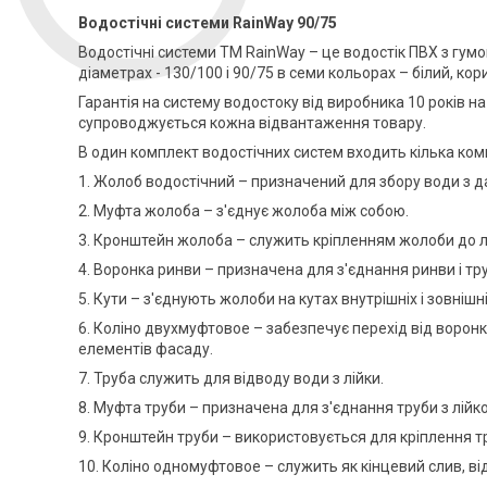
Водостічні системи RainWay 90/75
Водостічні системи ТМ RainWay – це водостік ПВХ з гу
діаметрах - 130/100 і 90/75 в семи кольорах – білий, кор
Гарантія на систему водостоку від виробника 10 років на
супроводжується кожна відвантаження товару.
В один комплект водостічних систем входить кілька ком
1. Жолоб водостічний – призначений для збору води з д
2. Муфта жолоба – з'єднує жолоба між собою.
3. Кронштейн жолоба – служить кріпленням жолоби до л
4. Воронка ринви – призначена для з'єднання ринви і тр
5. Кути – з'єднують жолоби на кутах внутрішніх і зовнішні
6. Коліно двухмуфтовое – забезпечує перехід від ворон
елементів фасаду.
7. Труба служить для відводу води з лійки.
8. Муфта труби – призначена для з'єднання труби з лійк
9. Кронштейн труби – використовується для кріплення тр
10. Коліно одномуфтовое – служить як кінцевий слив, в