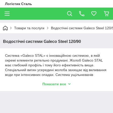
Логістик Сталь
Товари та послуги
Водостічні системи Galeco Steel 120/
Водостічні системи Galeco Steel 120/90
Система «Galeco STAL» є інноваційною системою, в якій
окремі елементи ретельно продумані. Жолоб Galeco STAL
має глибокий профіль і тому його ефективність вище.
Спеціальний вигин усередині жолоба захищає від виливання
води при інтенсивних опадах. Система ущільнювачів
забезпечує герметичність системи. Ущільнювачі виготовлені з
Показати все
EPDM - гнучкого еластичного, стійкого до старіння матеріалу.
Сучасні широкі з'єднувачі із збільшеною поверхнею
гарантують стабільність системи. Відмінність системи полягає
в тому, що між кутом і жолобом, не треба використовувати
з'єднувачів, що знижує загальну вартість системи. Жолоб
встановлюється безпосередньо до куті просто і швидко.