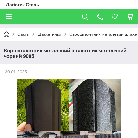
Логістик Сталь
Статті
Штахетники
Євроштахетник металевий штахет
Євроштахетник металевий штахетник металічний
чорний 9005
30.01.2025