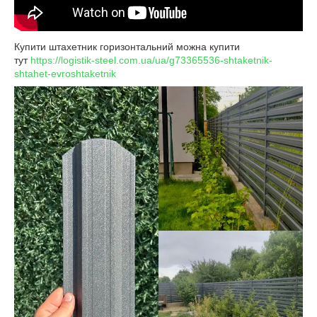
Купити штахетник горизонтальний можна купити
тут
https://logistik-steel.com.ua/ua/g73365536-shtaketnik-
shtahet-evroshtaketnik