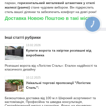
паркан,
горизонтальний металевий штакетник у стилі
жалюзі (ранчо)
стане чудовим вибором. Він підкреслить
стиль вашої ділянки та забезпечить комфорт на довгі роки!
Доставка Новою Поштою в такі міста
Інші статті рубрики
13.02.2026
Купити ворота та хвіртки розпашні від
виробника
Розпашні ворота від «Логістик Сталь»: Еталон надійності та
класичного дизайну
10.12.2025
Унікальні торгові пропозиції "Логістик
Сталь":
Безкоштовна доставка від 100 м.п Широкий асортимент та
кастомізація, Професійна та швидка консультація,
Сертифікований метал з гарантією, Фокус на кінцевому