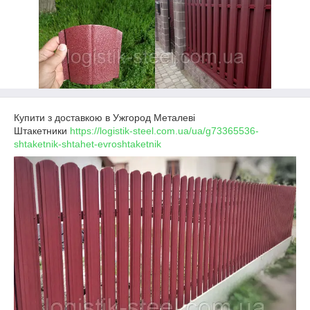
Купити з доставкою в Ужгород Металеві
Штакетники
https://logistik-steel.com.ua/ua/g73365536-
shtaketnik-shtahet-evroshtaketnik